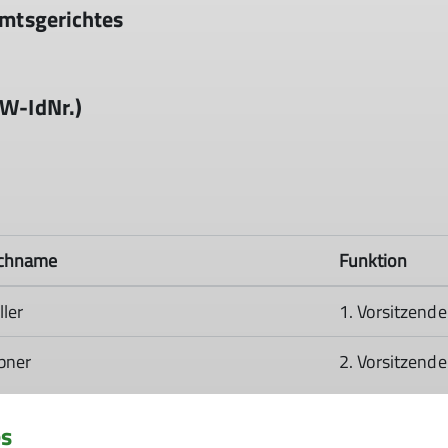
Amtsgerichtes
(W-IdNr.)
chname
Funktion
ler
1. Vorsitzende
bner
2. Vorsitzende
es