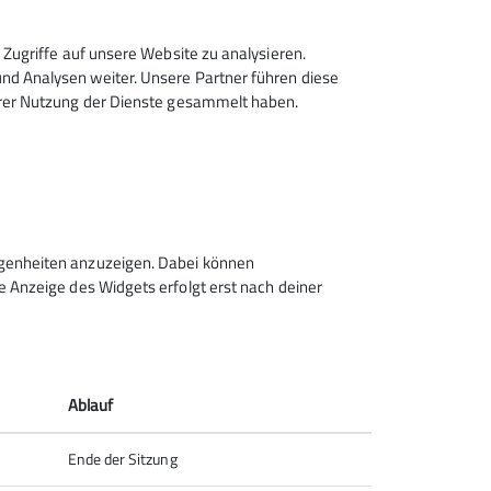
Zugriffe auf unsere Website zu analysieren.
d Analysen weiter. Unsere Partner führen diese
rtin
hrer Nutzung der Dienste gesammelt haben.
lle teilzunehmen.
egenheiten anzuzeigen. Dabei können
 Anzeige des Widgets erfolgt erst nach deiner
Brünnsteinhaus
Brünnsteinhaus 1
83080 Oberaudorf
Ablauf
Telefon 08033 1431
Ende der Sitzung