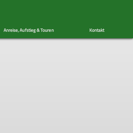
Anreise, Aufstieg & Touren
Kontakt
rge
ourenmöglichkeiten
Hinweise zum Hüttenbesuch
Mit Kindern auf Hütten
Rodelbahn