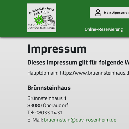
Mein.Alpenverei
Online-Reservierung
Impressum
Anreise mit Bus & Bahn / ÖPNV
Brünnsteinhaus und Brünnstein
Schlafplätze
Dieses Impressum gilt für folgende 
Hauptdomain: https://www.bruennsteinhaus.
Brünnsteinhaus
Brünnsteinhaus 1
83080 Oberaudorf
Tel: 08033 1431
E-Mail:
bruennstein@dav-rosenheim.de