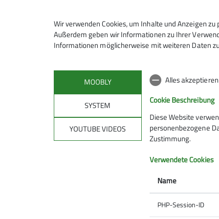
Vorname
Wir verwenden Cookies, um Inhalte und Anzeigen zu p
Außerdem geben wir Informationen zu Ihrer Verwendu
Yvonne
Informationen möglicherweise mit weiteren Daten zu
Alles akzeptiere
Verbraucherstreitbeilegung/Universa
MOOBLY
Cookie Beschreibung
Wir sind nicht bereit oder verpflichtet, an St
SYSTEM
Diese Website verwen
personenbezogene Date
YOUTUBE VIDEOS
Zustimmung.
Verwendete Cookies
Sektion
Brün
Name
Geschäftsstelle
Hüttentar
Mitglied werden
Online-Re
PHP-Session-ID
Ehrenamt
Anreise, 