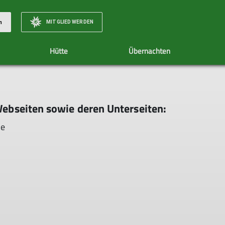
MITGLIED WERDEN
n
Hütte
Übernachten
Anreise mit dem Auto
Umweltbewusstsein
Hüttentarife
Aufstiege
So schmecken die Be
T
Webseiten sowie deren Unterseiten:
de