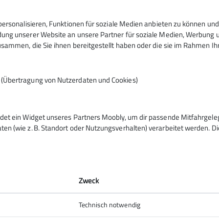
Nachname
Funktion
ersonalisieren, Funktionen für soziale Medien anbieten zu können und 
ng unserer Website an unsere Partner für soziale Medien, Werbung un
Tremml
Hüttenwi
sammen, die Sie ihnen bereitgestellt haben oder die sie im Rahmen I
n (Übertragung von Nutzerdaten und Cookies)
lschlichtungsstelle
reitbeilegungsverfahren vor einer Verbraucherschlichtungsste
det ein Widget unseres Partners Moobly, um dir passende Mitfahrgel
n (wie z. B. Standort oder Nutzungsverhalten) verarbeitet werden. Die
nsteinhaus
Zweck
ife
servierung
Technisch notwendig
Aufstieg, Touren