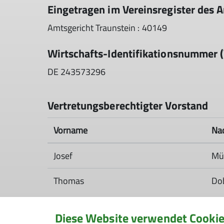
Eingetragen im Vereinsregister des 
Amtsgericht Traunstein : 40149
Wirtschafts-Identifikationsnummer 
DE
243573296
Vertretungsberechtigter Vorstand
Vorname
Na
Josef
Mül
Thomas
Do
Diese Website verwendet Cooki
Redaktionell verantwortlich