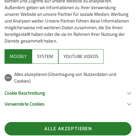
können und Zugriffe auf unsere Website zu analysieren.
haben, kontaktieren Sie uns bitte über folgenden Weg:
Außerdem geben wir Informationen zu Ihrer Verwendung
unserer Website an unsere Partner für soziale Medien, Werbung
Brünnsteinhaus
und Analysen weiter. Unsere Partner führen diese Informationen
Brünnsteinhaus 1
möglicherweise mit weiteren Daten zusammen, die Sie ihnen
bereitgestellt haben oder die sie im Rahmen Ihrer Nutzung der
83080 Oberaudorf
Dienste gesammelt haben.
E-Mail:
bruennstein@dav-rosenheim.de
MOOBLY
SYSTEM
YOUTUBE VIDEOS
Sektion
Alles akzeptieren (Übertragung von Nutzerdaten und
Cookies)
Brünnsteinhaus
Cookie Beschreibung
Verwendete Cookies
Brünnsteinhaus
Brünnsteinhaus 1
83080 Oberaudorf
Telefon 08033 1431
ALLE AKZEPTIEREN