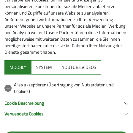
personalisieren, Funktionen für soziale Medien anbieten zu
Achtung: Beim Aufstieg können Rodler
können und Zugriffe auf unsere Website zu analysieren.
entgegenkommen und bei der Abfahrt können
Außerdem geben wir Informationen zu Ihrer Verwendung
Bergaufgeher auf der Rodelbahn unterwegs sein!
unserer Website an unsere Partner für soziale Medien, Werbung
und Analysen weiter. Unsere Partner führen diese Informationen
Zur Natur-Rodelbahn Brünnsteinhaus
möglicherweise mit weiteren Daten zusammen, die Sie ihnen
bereitgestellt haben oder die sie im Rahmen Ihrer Nutzung der
Dienste gesammelt haben.
MOOBLY
SYSTEM
YOUTUBE VIDEOS
Sektion
Alles akzeptieren (Übertragung von Nutzerdaten und
Cookies)
Brünnsteinhaus
Cookie Beschreibung
Verwendete Cookies
Brünnsteinhaus
Brünnsteinhaus 1
83080 Oberaudorf