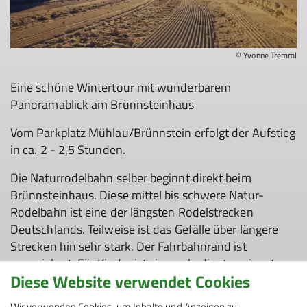
© Yvonne Tremml
Eine schöne Wintertour mit wunderbarem
Panoramablick am Brünnsteinhaus
Vom Parkplatz Mühlau/Brünnstein erfolgt der Aufstieg
in ca. 2 - 2,5 Stunden.
Die Naturrodelbahn selber beginnt direkt beim
Brünnsteinhaus. Diese mittel bis schwere Natur-
Rodelbahn ist eine der längsten Rodelstrecken
Deutschlands. Teilweise ist das Gefälle über längere
Strecken hin sehr stark. Der Fahrbahnrand ist
ungesichert. Für Kinder ist sie nur bedingt geeignet -
Diese Website verwendet Cookies
wegen der Steilheit sollten diese selber gut rodeln
können.
Wir verwenden Cookies, um Inhalte und Anzeigen zu